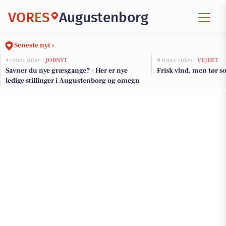
VORES
Augustenborg
Seneste nyt ›
4 timer siden |
JOBNYT
9 timer siden |
VEJRET
Savner du nye græsgange? - Her er nye
Frisk vind, men tør
ledige stillinger i Augustenborg og omegn