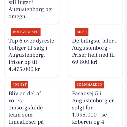
stillinger i
Augustenborg og
omegn
BOLIGMARKED
BILER
Top 6 over dyreste
De billigste biler i
boliger til salg i
Augustenborg -
Augustenborg.
Priser helt ned til
Priser op til
69.800 kr!
4.475.000 kr
JOBNYT
BOLIGMARKED
Bliv en del af
Fasanvej 5 i
vores
Augustenborg er
omsorgsfulde
solgt for
team som
1.995.000 - se
timeafløser på
køberen og 4