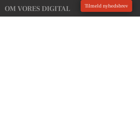
Tilmeld nyhedsbrev
OM VORES DIGITAL
Om os
For annoncører
Vilkår og Privatlivspolitik
Kontakt VORES Digital
Administrer samtykke
GENVEJE
Seneste nyt fra Augustenborg
Vores lokale erhverv
Kalenderen for Augustenborg
Fakta om Augustenborg
Erhvervsartikler