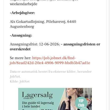
weekendarbejde
-Arbejdsgiver:
Als Gokartudlejning, Pilehavevej, 6440
Augustenborg
-Ansøgning:
Ansøgningsfrist: 12-06-2026;
- ansøgningsfristen er
overskredet
Se mere her:
https://job.jobnet.dk/find-
job/8ead242d-20e4-4906-9099-bbdb5b47ad1e
Data er automatisk hentet fra eksterne kilder, herunder
JobNet.
Kilde: JobNet