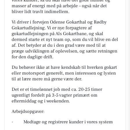
vores kunder, så du skal have det gode humør og
masser af energi med på arbejde – også når det
bliver lidt travlt indimellem.
Vi driver i forvejen Odense Gokarthal og Rødby
Gokartudlejning. Vi er nye forpagtere af
gokartudlejningen på Als Gokartbane, og skal
dermed starte et nyt team op, som du vil blive en del
af. Det betyder at du i den grad være med til at
præge udviklingen af oplevelsen, og sætte retningen
for den daglige drift.
Du behøver ikke at have kendskab til hverken gokart
eller motorsport generelt, men interessen og lysten
til at lære mere må gerne være der.
Det er et timelønnet job med ca. 20-25 timer
ugentligt fordelt på 3-5 vagter primært om
eftermiddag og i weekenden.
Arbejdsopgaver:
· Modtage og registrere kunder i vores system