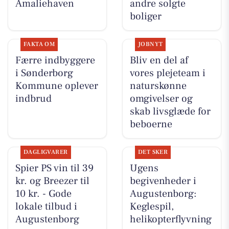
Amaliehaven
andre solgte
boliger
FAKTA OM
JOBNYT
Færre indbyggere
Bliv en del af
i Sønderborg
vores plejeteam i
Kommune oplever
naturskønne
indbrud
omgivelser og
skab livsglæde for
beboerne
DAGLIGVARER
DET SKER
Spier PS vin til 39
Ugens
kr. og Breezer til
begivenheder i
10 kr. - Gode
Augustenborg:
lokale tilbud i
Keglespil,
Augustenborg
helikopterflyvning