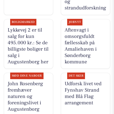
og
strandudforskning
BOLIGMARKED
JOBNYT
Lykkevej 2 er til
Aftenvagt i
salg for kun
omsorgsfuldt
495.000 kr.: Se de
fællesskab på
billigste boliger til
Amaliehaven i
salg i
Sønderborg
Augustenborg her
kommune
MØD DINE NABOER
DET SKER
John Rosenberg
Udforsk livet ved
fremhæver
Fynshav Strand
naturen og
med Blå Flag
foreningslivet i
arrangement
Augustenborg