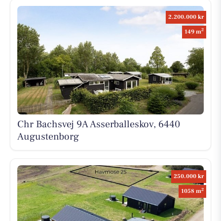
2.200.000 kr
2
149 m
Chr Bachsvej 9A Asserballeskov, 6440
Augustenborg
250.000 kr
2
1058 m