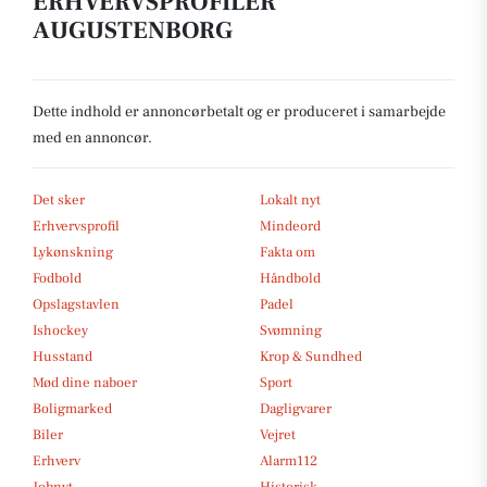
ERHVERVSPROFILER
AUGUSTENBORG
Dette indhold er annoncørbetalt og er produceret i samarbejde
med en annoncør.
Det sker
Lokalt nyt
Erhvervsprofil
Mindeord
Lykønskning
Fakta om
Fodbold
Håndbold
Opslagstavlen
Padel
Ishockey
Svømning
Husstand
Krop & Sundhed
Mød dine naboer
Sport
Boligmarked
Dagligvarer
Biler
Vejret
Erhverv
Alarm112