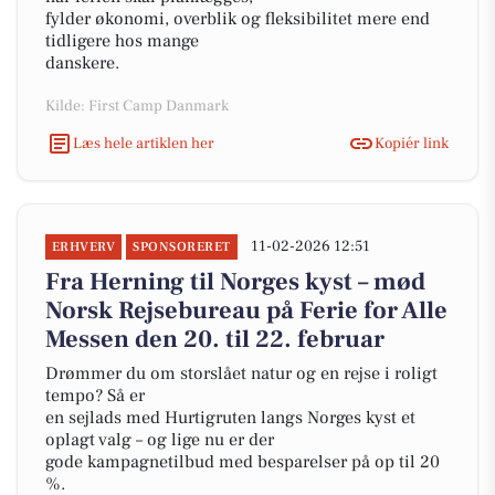
fylder økonomi, overblik og fleksibilitet mere end
tidligere hos mange
danskere.
Kilde: First Camp Danmark
Læs hele artiklen her
Kopiér link
11-02-2026 12:51
ERHVERV
SPONSORERET
Fra Herning til Norges kyst – mød
Norsk Rejsebureau på Ferie for Alle
Messen den 20. til 22. februar
Drømmer du om storslået natur og en rejse i roligt
tempo? Så er
en sejlads med Hurtigruten langs Norges kyst et
oplagt valg – og lige nu er der
gode kampagnetilbud med besparelser på op til 20
%.