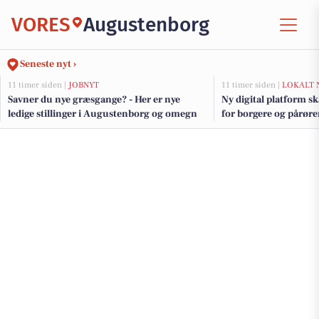
VORES
Augustenborg
Seneste nyt ›
11 timer siden |
JOBNYT
11 timer siden |
LOKALT 
Savner du nye græsgange? - Her er nye
Ny digital platform s
ledige stillinger i Augustenborg og omegn
for borgere og pårør
Kommune at følge m
om hjælp og støtte