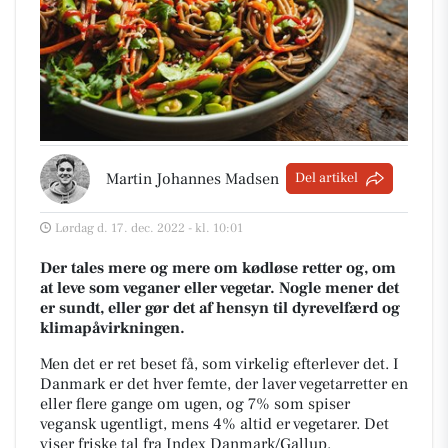
Martin Johannes Madsen
Del artikel
Lørdag d. 17. dec. 2022 - kl. 10:01
Der tales mere og mere om kødløse retter og, om
at leve som veganer eller vegetar. Nogle mener det
er sundt, eller gør det af hensyn til dyrevelfærd og
klimapåvirkningen.
Men det er ret beset få, som virkelig efterlever det. I
Danmark er det hver femte, der laver vegetarretter en
eller flere gange om ugen, og 7% som spiser
vegansk ugentligt, mens 4% altid er vegetarer. Det
viser friske tal fra Index Danmark/Gallup.