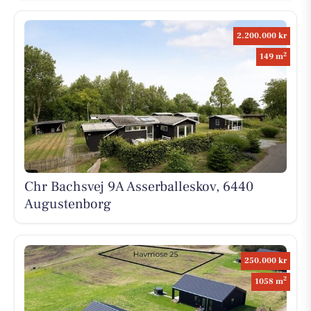
2.200.000 kr
2
149 m
Chr Bachsvej 9A Asserballeskov, 6440
Augustenborg
250.000 kr
2
1058 m