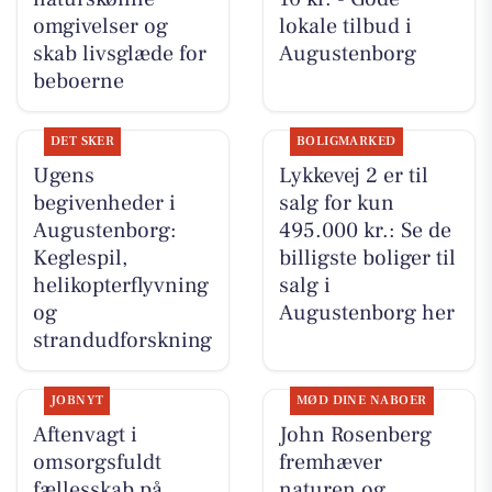
omgivelser og
lokale tilbud i
skab livsglæde for
Augustenborg
beboerne
DET SKER
BOLIGMARKED
Ugens
Lykkevej 2 er til
begivenheder i
salg for kun
Augustenborg:
495.000 kr.: Se de
Keglespil,
billigste boliger til
helikopterflyvning
salg i
og
Augustenborg her
strandudforskning
JOBNYT
MØD DINE NABOER
Aftenvagt i
John Rosenberg
omsorgsfuldt
fremhæver
fællesskab på
naturen og