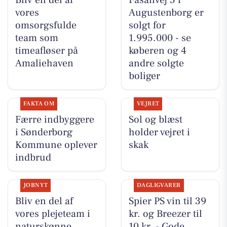
vores
Augustenborg er
omsorgsfulde
solgt for
team som
1.995.000 - se
timeafløser på
køberen og 4
Amaliehaven
andre solgte
boliger
FAKTA OM
VEJRET
Færre indbyggere
Sol og blæst
i Sønderborg
holder vejret i
Kommune oplever
skak
indbrud
JOBNYT
DAGLIGVARER
Bliv en del af
Spier PS vin til 39
vores plejeteam i
kr. og Breezer til
naturskønne
10 kr. - Gode