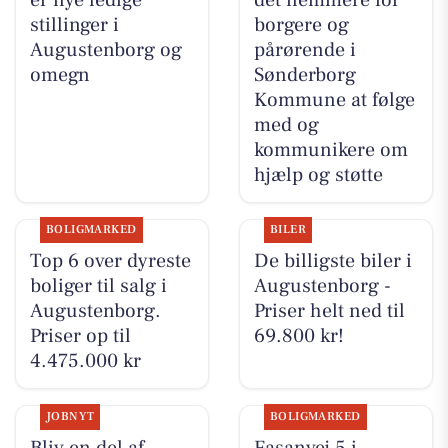
er nye ledige
det nemmere for
stillinger i
borgere og
Augustenborg og
pårørende i
omegn
Sønderborg
Kommune at følge
med og
kommunikere om
hjælp og støtte
BOLIGMARKED
BILER
Top 6 over dyreste
De billigste biler i
boliger til salg i
Augustenborg -
Augustenborg.
Priser helt ned til
Priser op til
69.800 kr!
4.475.000 kr
JOBNYT
BOLIGMARKED
Bliv en del af
Fasanvej 5 i