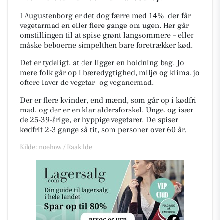
I Augustenborg er det dog færre med 14%, der får
vegetarmad en eller flere gange om ugen. Her går
omstillingen til at spise grønt langsommere – eller
måske beboerne simpelthen bare foretrækker kød.
Det er tydeligt, at der ligger en holdning bag. Jo
mere folk går op i bæredygtighed, miljø og klima, jo
oftere laver de vegetar- og veganermad.
Der er flere kvinder, end mænd, som går op i kødfri
mad, og der er en klar aldersforskel. Unge, og især
de 25-39-årige, er hyppige vegetarer. De spiser
kødfrit 2-3 gange så tit, som personer over 60 år.
Kilde: noehow / Raakilde