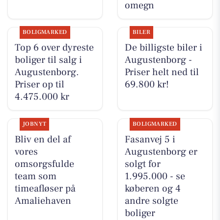
omegn
BOLIGMARKED
BILER
Top 6 over dyreste
De billigste biler i
boliger til salg i
Augustenborg -
Augustenborg.
Priser helt ned til
Priser op til
69.800 kr!
4.475.000 kr
JOBNYT
BOLIGMARKED
Bliv en del af
Fasanvej 5 i
vores
Augustenborg er
omsorgsfulde
solgt for
team som
1.995.000 - se
timeafløser på
køberen og 4
Amaliehaven
andre solgte
boliger