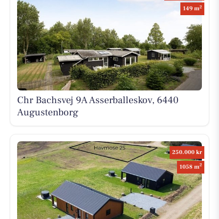
2
149 m
Chr Bachsvej 9A Asserballeskov, 6440
Augustenborg
250.000 kr
2
1058 m