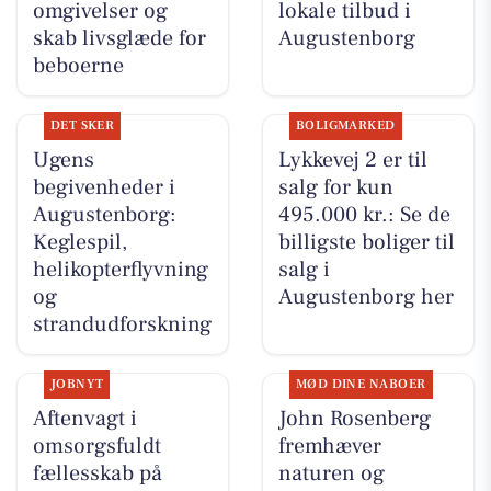
omgivelser og
lokale tilbud i
skab livsglæde for
Augustenborg
beboerne
DET SKER
BOLIGMARKED
Ugens
Lykkevej 2 er til
begivenheder i
salg for kun
Augustenborg:
495.000 kr.: Se de
Keglespil,
billigste boliger til
helikopterflyvning
salg i
og
Augustenborg her
strandudforskning
JOBNYT
MØD DINE NABOER
Aftenvagt i
John Rosenberg
omsorgsfuldt
fremhæver
fællesskab på
naturen og