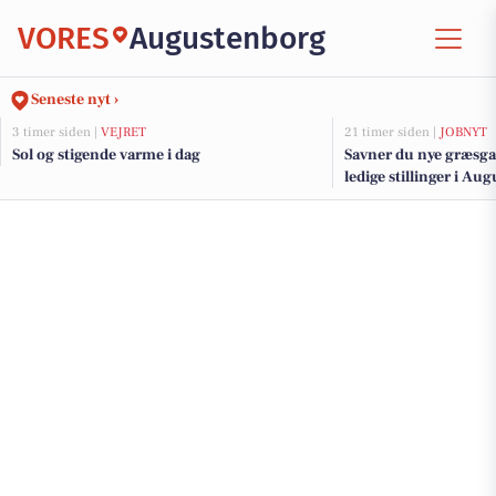
VORES
Augustenborg
Seneste nyt ›
3 timer siden |
VEJRET
21 timer siden |
JOBNYT
Sol og stigende varme i dag
Savner du nye græsga
ledige stillinger i A