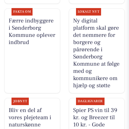
FAKTA OM
LOKALT NYT
Færre indbyggere
Ny digital
i Sønderborg
platform skal gøre
Kommune oplever
det nemmere for
indbrud
borgere og
pårørende i
Sønderborg
Kommune at følge
med og
kommunikere om
hjælp og støtte
JOBNYT
DAGLIGVARER
Bliv en del af
Spier PS vin til 39
vores plejeteam i
kr. og Breezer til
naturskønne
10 kr. - Gode