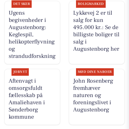
DET SKER
BOLIGMARKED
Ugens
Lykkevej 2 er til
begivenheder i
salg for kun
Augustenborg:
495.000 kr.: Se de
Keglespil,
billigste boliger til
helikopterflyvning
salg i
og
Augustenborg her
strandudforskning
JOBNYT
MØD DINE NABOER
Aftenvagt i
John Rosenberg
omsorgsfuldt
fremhæver
fællesskab på
naturen og
Amaliehaven i
foreningslivet i
Sønderborg
Augustenborg
kommune