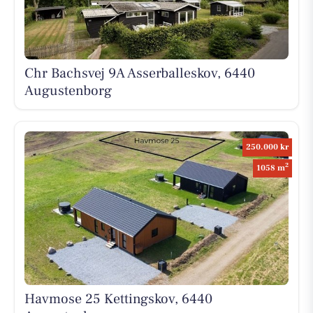
Chr Bachsvej 9A Asserballeskov, 6440
Augustenborg
250.000 kr
2
1058 m
Havmose 25 Kettingskov, 6440