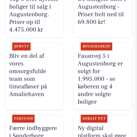
boliger til salg i
Augustenborg -
Augustenborg.
Priser helt ned til
Priser op til
69.800 kr!
4.475.000 kr
JOBNYT
BOLIGMARKED
Bliv en del af
Fasanvej 5 i
vores
Augustenborg er
omsorgsfulde
solgt for
team som
1.995.000 - se
timeafløser på
køberen og 4
Amaliehaven
andre solgte
boliger
FAKTA OM
LOKALT NYT
Færre indbyggere
Ny digital
i Sønderborg
platform skal gøre