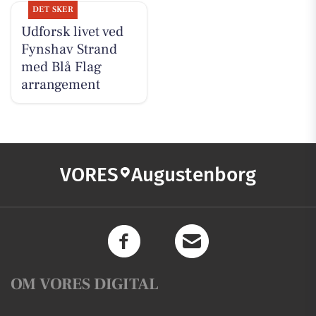
DET SKER
Udforsk livet ved
Fynshav Strand
med Blå Flag
arrangement
VORES
Augustenborg
OM VORES DIGITAL