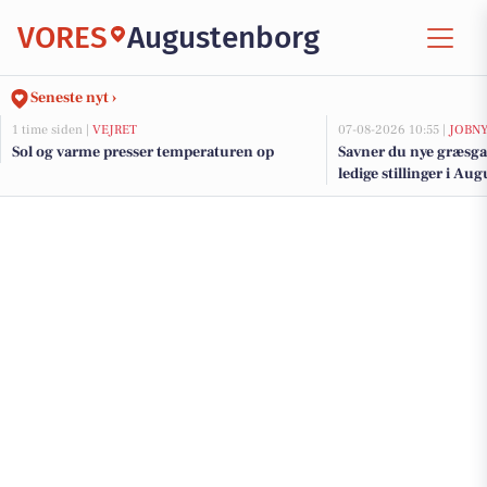
VORES
Augustenborg
Seneste nyt ›
1 time siden |
VEJRET
07-08-2026 10:55 |
JOBN
Sol og varme presser temperaturen op
Savner du nye græsga
ledige stillinger i A