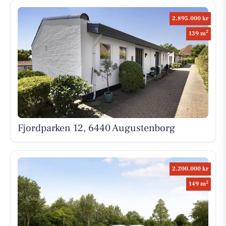
2.895.000 kr
2
139 m
Fjordparken 12, 6440 Augustenborg
2.200.000 kr
2
149 m