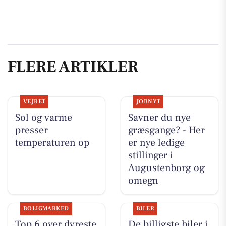
FLERE ARTIKLER
VEJRET
JOBNYT
Sol og varme
Savner du nye
presser
græsgange? - Her
temperaturen op
er nye ledige
stillinger i
Augustenborg og
omegn
BOLIGMARKED
BILER
Top 6 over dyreste
De billigste biler i