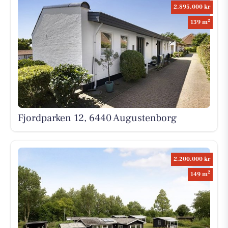
2.895.000 kr
2
139 m
Fjordparken 12, 6440 Augustenborg
2.200.000 kr
2
149 m