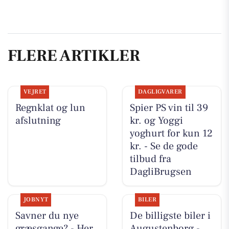
FLERE ARTIKLER
VEJRET
DAGLIGVARER
Regnklat og lun
Spier PS vin til 39
afslutning
kr. og Yoggi
yoghurt for kun 12
kr. - Se de gode
tilbud fra
DagliBrugsen
JOBNYT
BILER
Savner du nye
De billigste biler i
græsgange? - Her
Augustenborg -