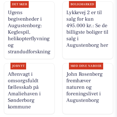
DET SKER
BOLIGMARKED
Ugens
Lykkevej 2 er til
begivenheder i
salg for kun
Augustenborg:
495.000 kr.: Se de
Keglespil,
billigste boliger til
helikopterflyvning
salg i
og
Augustenborg her
strandudforskning
JOBNYT
MØD DINE NABOER
Aftenvagt i
John Rosenberg
omsorgsfuldt
fremhæver
fællesskab på
naturen og
Amaliehaven i
foreningslivet i
Sønderborg
Augustenborg
kommune