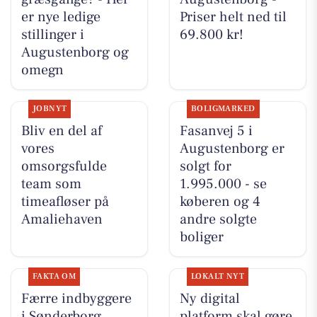
er nye ledige
Priser helt ned til
stillinger i
69.800 kr!
Augustenborg og
omegn
JOBNYT
BOLIGMARKED
Bliv en del af
Fasanvej 5 i
vores
Augustenborg er
omsorgsfulde
solgt for
team som
1.995.000 - se
timeafløser på
køberen og 4
Amaliehaven
andre solgte
boliger
FAKTA OM
LOKALT NYT
Færre indbyggere
Ny digital
i Sønderborg
platform skal gøre