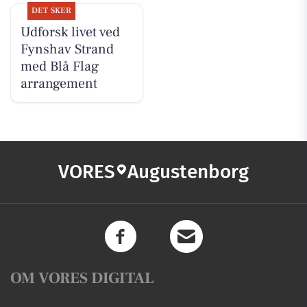
DET SKER
Udforsk livet ved
Fynshav Strand
med Blå Flag
arrangement
VORES
Augustenborg
OM VORES DIGITAL