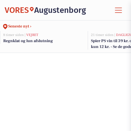
VORES
Augustenborg
Seneste nyt ›
8 timer siden |
VEJRET
21 timer siden |
DAGLIGV
Regnklat og lun afslutning
Spier PS vin til 39 kr
kun 12 kr. - Se de gode
DagliBrugsen