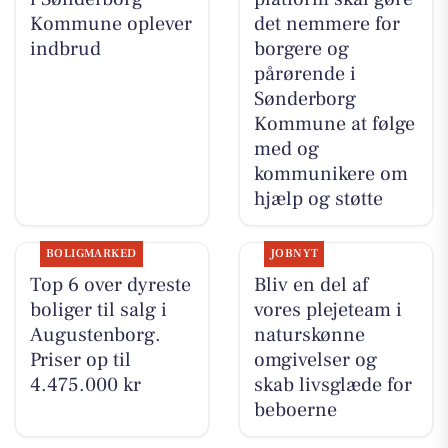
Kommune oplever
det nemmere for
indbrud
borgere og
pårørende i
Sønderborg
Kommune at følge
med og
kommunikere om
hjælp og støtte
BOLIGMARKED
JOBNYT
Top 6 over dyreste
Bliv en del af
boliger til salg i
vores plejeteam i
Augustenborg.
naturskønne
Priser op til
omgivelser og
4.475.000 kr
skab livsglæde for
beboerne