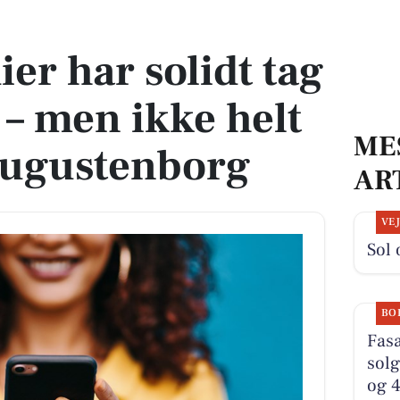
rne – men ikke helt så meget i Augustenborg
er har solidt tag
 – men ikke helt
ME
Augustenborg
AR
VE
Sol 
BO
Fasa
solg
og 4