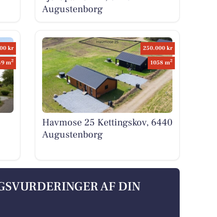
Augustenborg
00 kr
250.000 kr
2
2
49 m
1058 m
Havmose 25 Kettingskov, 6440
Augustenborg
LGSVURDERINGER AF DIN