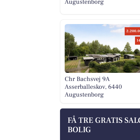
Augustenborg
2.200.0
1
Chr Bachsvej 9A
Asserballeskov, 6440
Augustenborg
FÅ TRE GRATIS SA
BOLIG