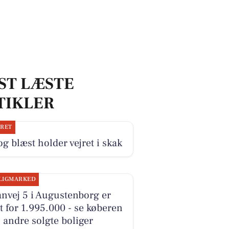
ST LÆSTE
TIKLER
JRET
og blæst holder vejret i skak
LIGMARKED
nvej 5 i Augustenborg er
t for 1.995.000 - se køberen
 andre solgte boliger