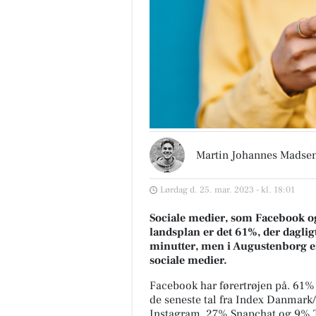
Martin Johannes Madse
Lørdag d. 25. mar. 2023 - kl. 18:01
Sociale medier, som Facebook og 
landsplan er det 61%, der daglig
minutter, men i Augustenborg er
sociale medier.
Facebook har førertrøjen på. 61% 
de seneste tal fra Index Danmar
Instagram, 27% Snapchat og 9% Ti