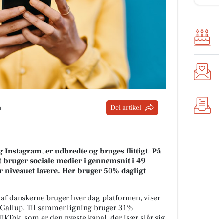
n
Del artikel
Instagram, er udbredte og bruges flittigt. På
t bruger sociale medier i gennemsnit i 49
 niveauet lavere. Her bruger 50% dagligt
af danskerne bruger hver dag platformen, viser
k/Gallup. Til sammenligning bruger 31%
kTok, som er den nyeste kanal, der især slår sig