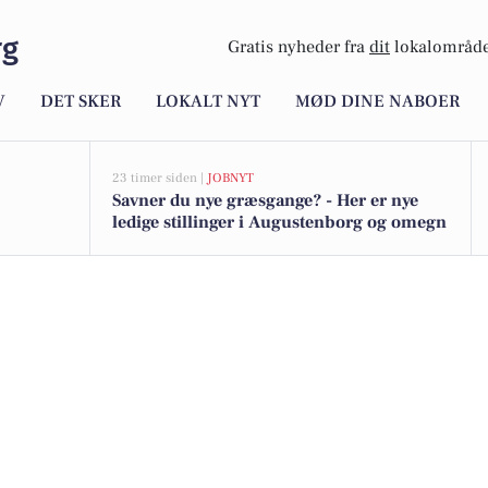
rg
Gratis nyheder fra
dit
lokalområde
V
DET SKER
LOKALT NYT
MØD DINE NABOER
23 timer siden |
JOBNYT
Savner du nye græsgange? - Her er nye
ledige stillinger i Augustenborg og omegn