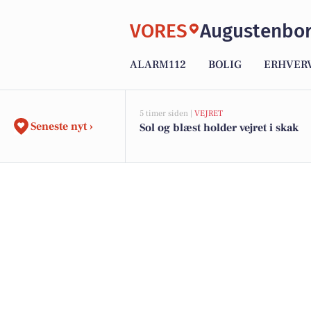
VORES
Augustenbo
ALARM112
BOLIG
ERHVER
5 timer siden |
VEJRET
Seneste nyt ›
Sol og blæst holder vejret i skak