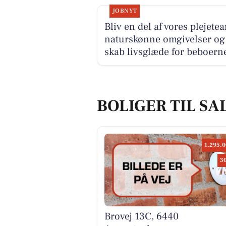
JOBNYT
Bliv en del af vores plejetea
naturskønne omgivelser og
skab livsglæde for beboern
BOLIGER TIL SA
1.295.0
3
Brovej 13C, 6440