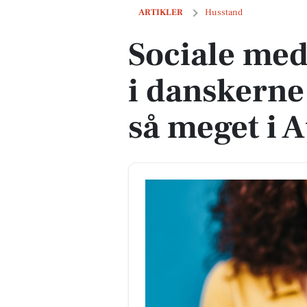
Sociale medier har solidt tag i danske
ARTIKLER
Husstand
Sociale medi
i danskerne
så meget i 