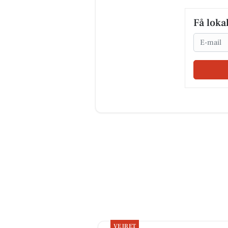
Få loka
Email
VEJRET