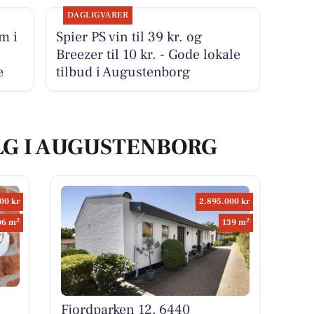
DAGLIGVARER
m i
Spier PS vin til 39 kr. og
Breezer til 10 kr. - Gode lokale
e
tilbud i Augustenborg
LG I AUGUSTENBORG
00 kr
2.895.000 kr
2
2
06 m
139 m
Fjordparken 12, 6440