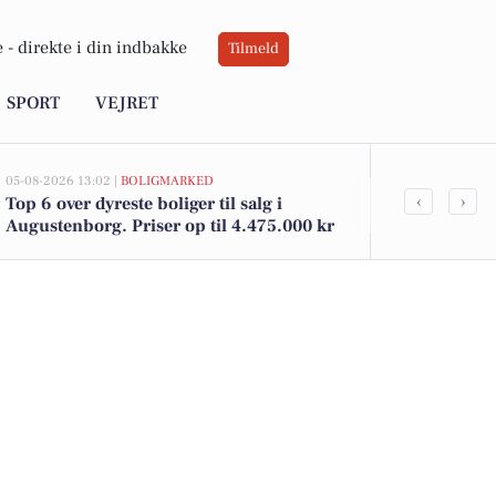
 -
direkte i din indbakke
Tilmeld
SPORT
VEJRET
05-08-2026 13:02 |
BOLIGMARKED
05-08-2026 12:58
‹
›
Top 6 over dyreste boliger til salg i
De billigste 
Augustenborg. Priser op til 4.475.000 kr
helt ned til 