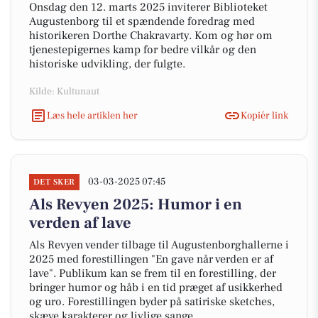
Onsdag den 12. marts 2025 inviterer Biblioteket
Augustenborg til et spændende foredrag med
historikeren Dorthe Chakravarty. Kom og hør om
tjenestepigernes kamp for bedre vilkår og den
historiske udvikling, der fulgte.
Kilde: Kultunaut
Læs hele artiklen her
Kopiér link
03-03-2025 07:45
DET SKER
Als Revyen 2025: Humor i en
verden af lave
Als Revyen vender tilbage til Augustenborghallerne i
2025 med forestillingen "En gave når verden er af
lave". Publikum kan se frem til en forestilling, der
bringer humor og håb i en tid præget af usikkerhed
og uro. Forestillingen byder på satiriske sketches,
skæve karakterer og livlige sange.