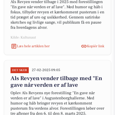
Als Revyen vender tilbage i 2025 med forestillingen
"En gave når verden er af lave". Med humor og håb i
fokus, tilbyder revyen et kærkomment pusterum i en
tid præget af uro og usikkerhed. Gennem satiriske
sketches og livlige sange, vil publikum få en pause
fra hverdagens alvor.
Kilde: Kultunaut
Læs hele artiklen her
Kopiér link
27-02-2025 09:05
DET SKER
Als Revyen vender tilbage med "En
gave når verden er af lave
Oplev Als Revyens nye forestilling "En gave når
verden er af lave" i Augustenborghallerne. Med
humor og håb bringer revyen et kærkomment
pusterum fra verdens alvor. Forestillingen løber over
tre aftener fra den 6. til den 8. marts 2025.