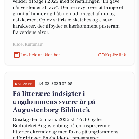
vender tilbage i 2025 med forestillingen "En gave
når verden er af lave". Denne revy lover at bringe et
glimt af humor og håb i en tid præget af uro og
usikkerhed. Oplev satiriske sketches og skæve
karakterer, der tilbyder et kærkomment pusterum
fra verdens alvor.
Kilde: Kultunaut
Læs hele artiklen her
Kopiér link
24-02-2025 07:05
DET SKER
Få litterære indsigter i
ungdommens svære år på
Augustenborg Bibliotek
Onsdag den 5. marts 2025 kl. 16:30 byder
Biblioteket Augustenborg på en inspirerende
litterær eftermiddag med fokus på ungdommens
udfordringer. Bogholderiet præsenterer