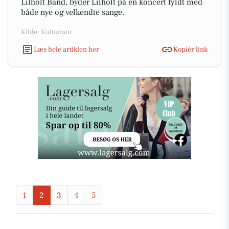
Lilholt Band, byder Lilholt på en koncert fyldt med
både nye og velkendte sange.
Kilde: Kultunaut
Læs hele artiklen her
Kopiér link
1
2
3
4
5