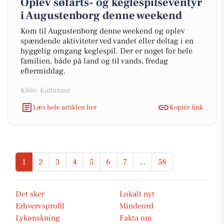
Oplev søfarts- og keglespilseventyr
i Augustenborg denne weekend
Kom til Augustenborg denne weekend og oplev
spændende aktiviteter ved vandet eller deltag i en
hyggelig omgang keglespil. Der er noget for hele
familien, både på land og til vands, fredag
eftermiddag.
Kilde: Kultunaut
Læs hele artiklen her
Kopiér link
1
2
3
4
5
6
7
...
58
Det sker
Lokalt nyt
Erhvervsprofil
Mindeord
Lykønskning
Fakta om