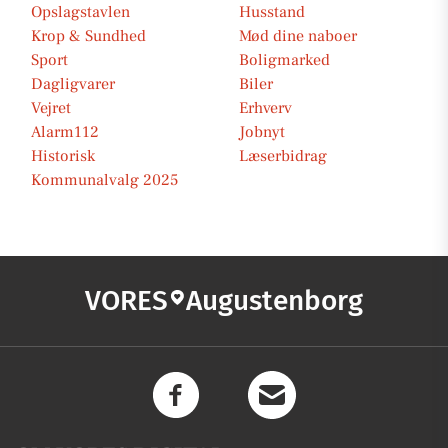
Opslagstavlen
Husstand
Krop & Sundhed
Mød dine naboer
Sport
Boligmarked
Dagligvarer
Biler
Vejret
Erhverv
Alarm112
Jobnyt
Historisk
Læserbidrag
Kommunalvalg 2025
VORES
Augustenborg