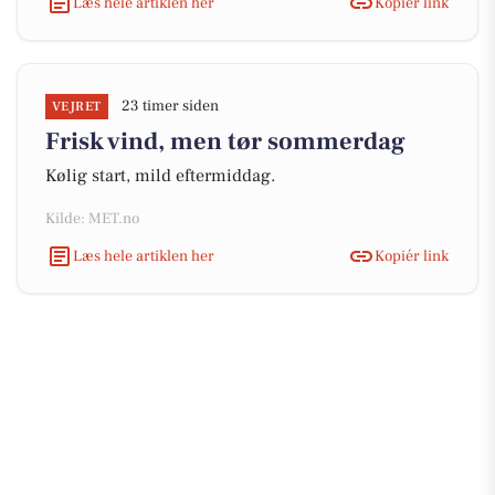
Læs hele artiklen her
Kopiér link
23 timer siden
VEJRET
Frisk vind, men tør sommerdag
Kølig start, mild eftermiddag.
Kilde: MET.no
Læs hele artiklen her
Kopiér link