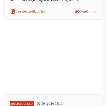
tilbud fra DagliBrugsen, LetKøb og Netto.
Læs hele artiklen her
Kopiér link
02-08-2026 15:13
BOLIGMARKED