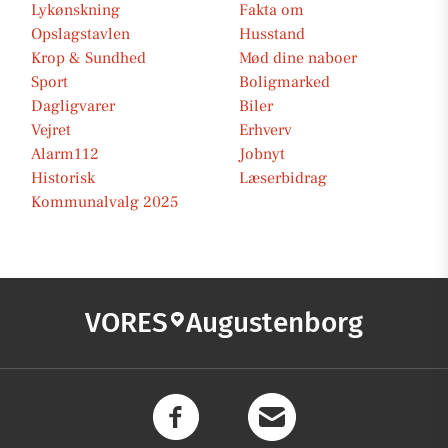
Lykønskning
Fakta om
Opslagstavlen
Husstand
Krop & Sundhed
Mød dine naboer
Sport
Boligmarked
Dagligvarer
Biler
Vejret
Erhverv
Alarm112
Jobnyt
Historisk
Læserbidrag
Kommunalvalg 2025
VORES
Augustenborg