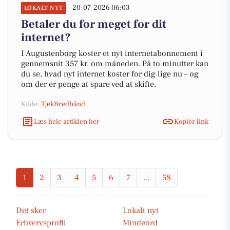
20-07-2026 06:03
LOKALT NYT
Betaler du for meget for dit
internet?
I Augustenborg koster et nyt internetabonnement i
gennemsnit 357 kr. om måneden. På to minutter kan
du se, hvad nyt internet koster for dig lige nu – og
om der er penge at spare ved at skifte.
Kilde:
TjekBredbånd
Læs hele artiklen her
Kopiér link
1
2
3
4
5
6
7
...
58
Det sker
Lokalt nyt
Erhvervsprofil
Mindeord