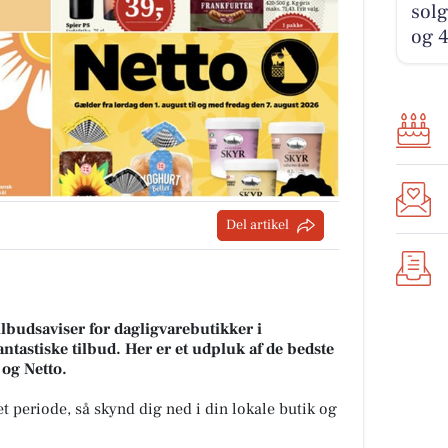
solg
og 4
Del artikel
lbudsaviser for dagligvarebutikker i
tastiske tilbud. Her er et udpluk af de bedste
 og Netto.
t periode, så skynd dig ned i din lokale butik og