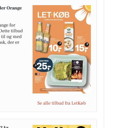
ler Orange
ange for
 Dette tilbud
 til og med
sk, der er
Se alle tilbud fra LetKøb
2 kr.