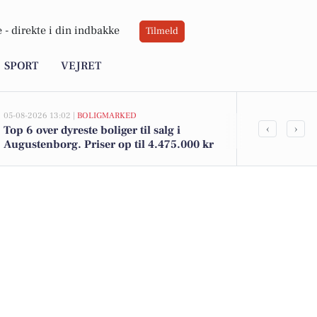
 -
direkte i din indbakke
Tilmeld
SPORT
VEJRET
05-08-2026 13:02 |
BOLIGMARKED
05-08-2026 12:58
‹
›
Top 6 over dyreste boliger til salg i
De billigste 
Augustenborg. Priser op til 4.475.000 kr
helt ned til 