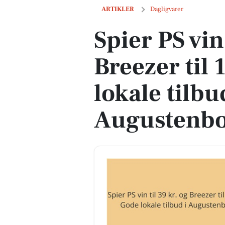
Spier PS vin til 39 kr. og Breezer til 1
ARTIKLER
Dagligvarer
Spier PS vin 
Breezer til 
lokale tilbu
Augustenb