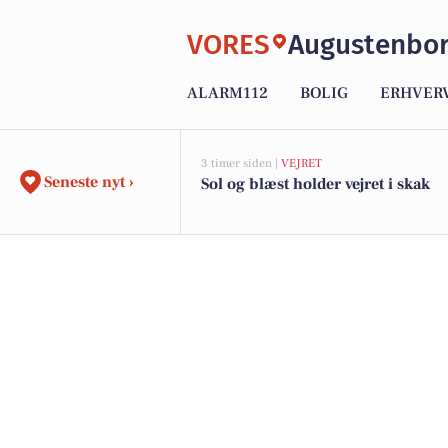
VORES
Augustenbo
ALARM112
BOLIG
ERHVER
3 timer siden |
VEJRET
Seneste nyt ›
Sol og blæst holder vejret i skak