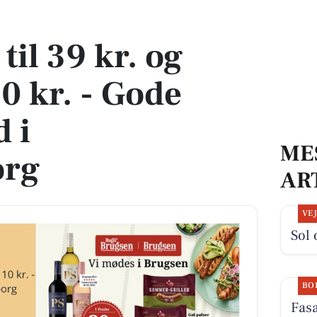
0 kr. - Gode lokale tilbud i Augustenborg
til 39 kr. og
10 kr. - Gode
d i
ME
org
AR
VE
Sol 
BO
Fasa