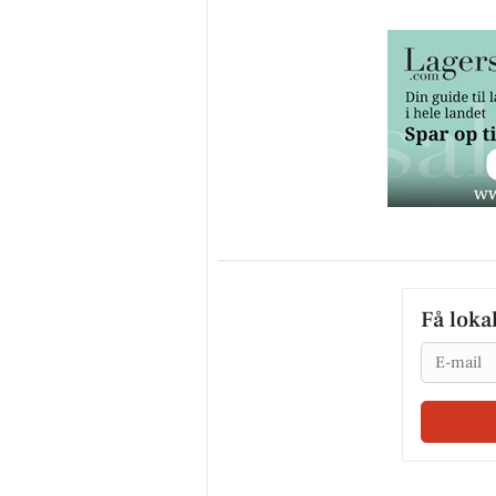
Få loka
Email