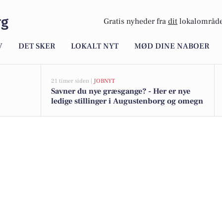
rg
Gratis nyheder fra
dit
lokalområde
V
DET SKER
LOKALT NYT
MØD DINE NABOER
21 timer siden |
JOBNYT
Savner du nye græsgange? - Her er nye
ledige stillinger i Augustenborg og omegn