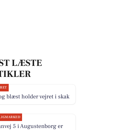
ST LÆSTE
TIKLER
JRET
og blæst holder vejret i skak
LIGMARKED
nvej 5 i Augustenborg er