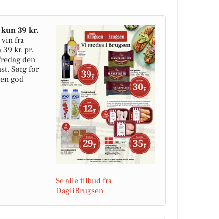
l kun 39 kr.
 vin fra
 39 kr. pr.
 fredag den
ust. Sørg for
l en god
Se alle tilbud fra
DagliBrugsen